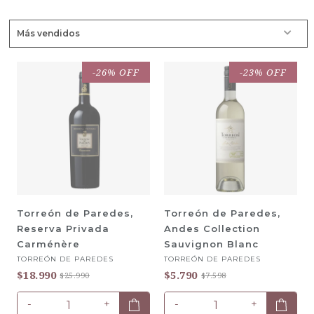
-26% OFF
-23% OFF
Torreón de Paredes,
Torreón de Paredes,
Reserva Privada
Andes Collection
Carménère
Sauvignon Blanc
TORREÓN DE PAREDES
TORREÓN DE PAREDES
$18.990
$5.790
$25.990
$7.598
-
+
-
+