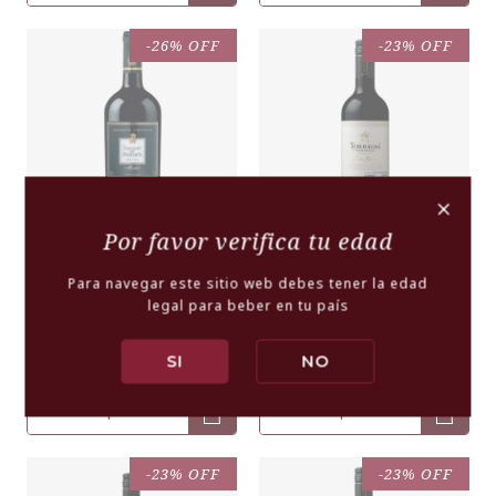
-26% OFF
-23% OFF
+
Por favor verifica tu edad
Torreón de Paredes,
Torreón de Paredes,
Para navegar este sitio web debes tener la edad
Reserva Privada Merlot
Andes Collection
legal para beber en tu país
Carménère
TORREÓN DE PAREDES
TORREÓN DE PAREDES
SI
NO
$18.990
$5.790
$25.990
$7.590
-
+
-
+
-23% OFF
-23% OFF