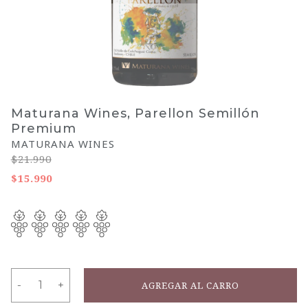
Maturana Wines, Parellon Semillón
Premium
MATURANA WINES
$21.990
$15.990
-
-
+
+
AGREGAR AL CARRO