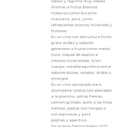
oleoso y lágrima muy oleosa.
Aromas a frutos blancos
maduros como durazno,
manzana, pera, junto
refrescantes aromas minerales y
frutosos.
Es un vino con estructura firme,
grata acidez y sabores
generosos a frutos como melón
tuna, toques de pepino e
intensa mineralidad. Gran
cuerpo, notable equilibrio entre
sabores dulces, salados, ácidos y
amargos.
Es un vino apropiado para
acompañar platos con pescados
a la plancha; ostras frescas;
salmón grillado; pollo a las finas
hierbas; pastas con hongos o
con espinacas y para
postres y aperitivo.
En la guía Descorchados 2021,