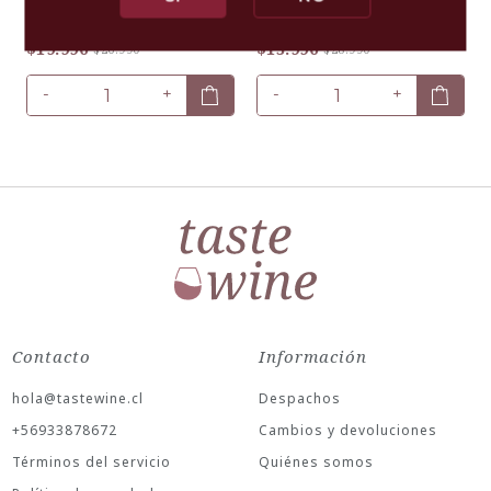
TINTOMARE
TINTOMARE
$19.990
$15.990
$26.990
$28.990
-
+
-
+
Contacto
Información
hola@tastewine.cl
Despachos
+56933878672
Cambios y devoluciones
Términos del servicio
Quiénes somos