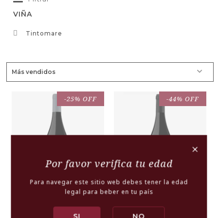
VIÑA
Tintomare
-25% OFF
-44% OFF
+
Por favor verifica tu edad
Para navegar este sitio web debes tener la edad
legal para beber en tu país
Tintomare, Syrah
Tintomare, Vaguada
Premium valle de
Syrah Premium valle
SI
NO
Leyda
de Leyda