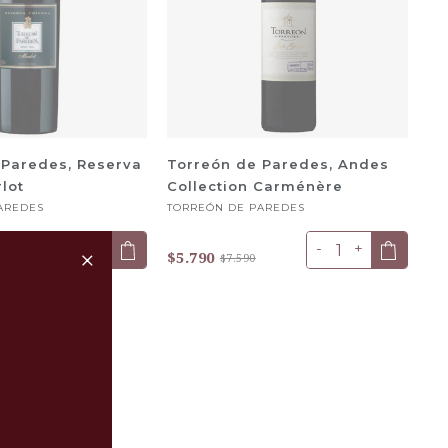
 Paredes, Reserva
Torreón de Paredes, Andes
lot
Collection Carménère
AREDES
TORREÓN DE PAREDES
-
+
-
+
+
$5.790
90
$7.590