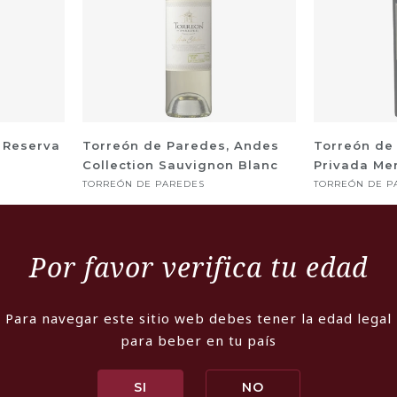
 Reserva
Torreón de Paredes, Andes
Torreón de
Collection Sauvignon Blanc
Privada Mer
TORREÓN DE PAREDES
TORREÓN DE P
+
-
+
$5.790
$18.990
$7.598
$25.9
Por favor verifica tu edad
23% OFF
-23% OFF
Para navegar este sitio web debes tener la edad legal
para beber en tu país
SI
NO