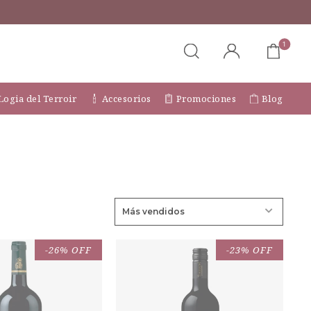
1
Logia del Terroir
Accesorios
Promociones
Blog
-26% OFF
-23% OFF