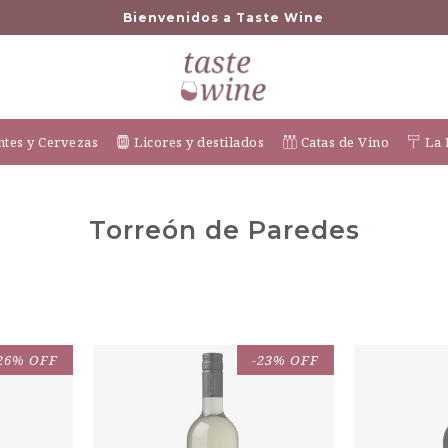
Bienvenidos a Taste Wine
tes y Cervezas
Licores y destilados
Catas de Vino
La 
Torreón de Paredes
26% OFF
-23% OFF