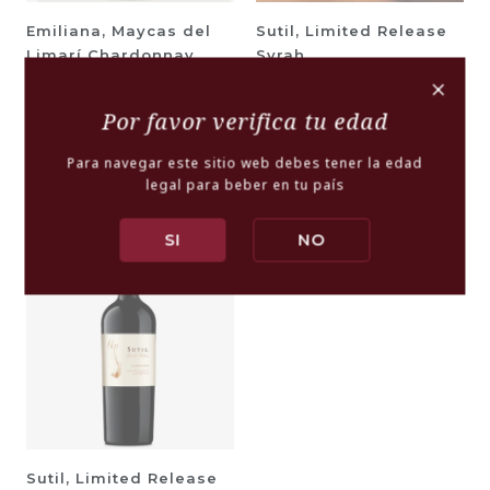
Emiliana, Maycas del
Sutil, Limited Release
Limarí Chardonnay
Syrah
+
Reserva Especial
SUTIL
Premium
Por favor verifica tu edad
EMILIANA
$12.990
$13.990
$15.990
$18.990
Para navegar este sitio web debes tener la edad
legal para beber en tu país
-
+
-
+
SI
NO
-26% OFF
Sutil, Limited Release