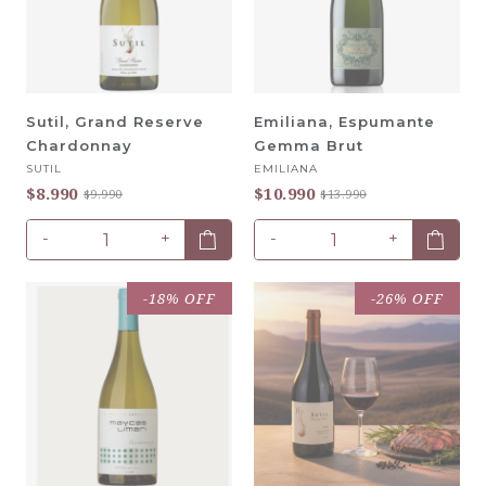
Sutil, Grand Reserve
Emiliana, Espumante
Chardonnay
Gemma Brut
SUTIL
EMILIANA
$8.990
$10.990
$9.990
$13.990
-
+
-
+
-18% OFF
-26% OFF