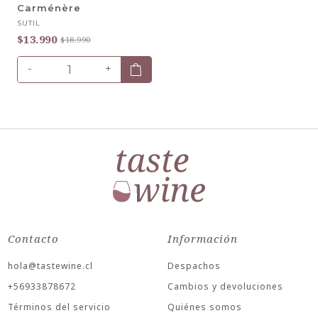
Carménère
SUTIL
$13.990
$18.990
-
+
Contacto
Información
hola@tastewine.cl
Despachos
+56933878672
Cambios y devoluciones
Términos del servicio
Quiénes somos