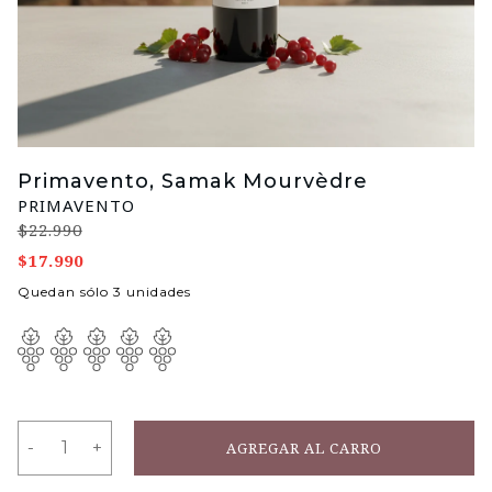
Primavento, Samak Mourvèdre
PRIMAVENTO
$22.990
$17.990
Quedan sólo 3 unidades
-
-
+
+
AGREGAR AL CARRO