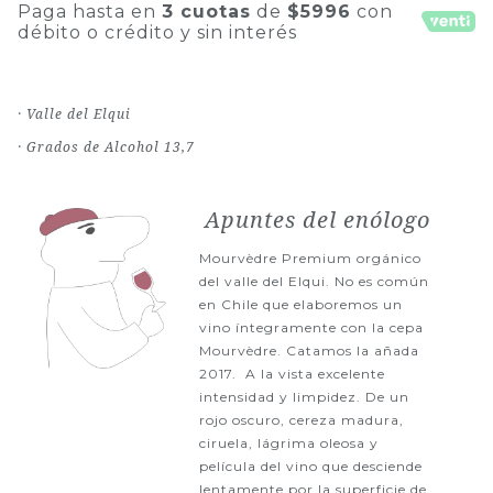
Paga hasta en
3 cuotas
de
$5996
con
débito o crédito y sin interés
· Valle del Elqui
· Grados de Alcohol 13,7
Apuntes del enólogo
Mourvèdre Premium orgánico
del valle del Elqui. No es común
en Chile que elaboremos un
vino íntegramente con la cepa
Mourvèdre. Catamos la añada
2017. A la vista excelente
intensidad y limpidez. De un
rojo oscuro, cereza madura,
ciruela, lágrima oleosa y
película del vino que desciende
lentamente por la superficie de