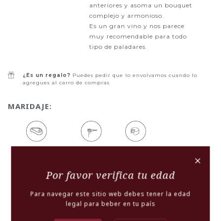
anteriores y asoma un bouquet
complejo y armonioso.
Es un gran vino y nos parece
muy recomendable para todo
tipo de paladares.
¿Es un regalo?
Puedes pedir que lo envolvamos cuando lo
agregues al carro de compras
MARIDAJE:
CARNES ROJAS
PASTAS
QUESOS
+
Por favor verifica tu edad
ENSALADAS
FRUTOS SECOS
Para navegar este sitio web debes tener la edad
legal para beber en tu país