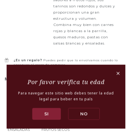
taninos son redondos y dulces y
proporcionan una gran
estructura y volumen.
Combina muy bien con carnes
rojas y blancas a la parrilla,
quesos maduros, pastas con
salsas blancas y ensaladas.
¿Es un regalo?
Puedes pedir que lo envolvamos cuando lo
agregues al carro de compras
+
MARIDAJE:
Por favor verifica tu edad
Para navegar este sitio web debes tener la edad
legal para beber en tu país
CARNES ROJAS
CARNES BLANCAS
GUISOS
SI
NO
ENSALADAS
FRUTOS SECOS