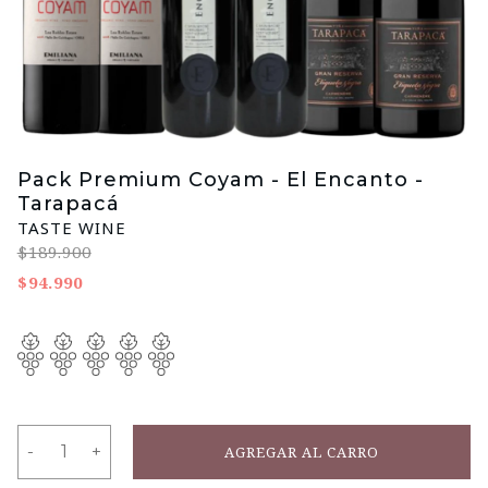
Pack Premium Coyam - El Encanto -
Tarapacá
TASTE WINE
$189.900
$94.990
-
-
+
+
AGREGAR AL CARRO