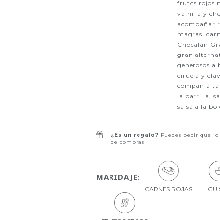
frutos rojos
vainilla y c
acompañar ri
magras, carn
Chocalán Gr
gran alternat
generosos a 
ciruela y cla
compañía tan
la parrilla, 
salsa a la b
¿Es un regalo?
Puedes pedir que lo
de compras
MARIDAJE:
CARNES ROJAS
GUI