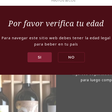
FRUTOS SECOS
Por favor verifica tu edad
Para navegar este sitio web debes tener la edad legal
para beber en tu país
Somos un emprendi
SI
NO
destacados de la pr
Nuestro compromis
rigurosa degustación
para luego compa