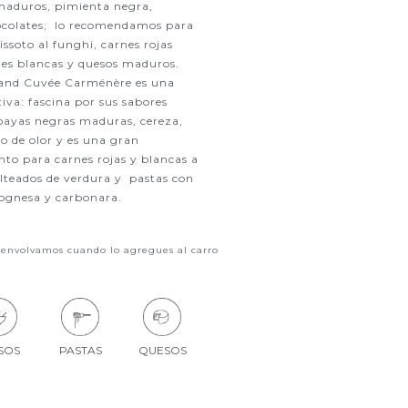
 maduros, pimienta negra,
hocolates; lo recomendamos para
ssoto al funghi, carnes rojas
es blancas y quesos maduros.
and Cuvée Carménère es una
iva: fascina por sus sabores
bayas negras maduras, cereza,
vo de olor y es una gran
to para carnes rojas y blancas a
salteados de verdura y pastas con
olognesa y carbonara.
 envolvamos cuando lo agregues al carro
SOS
PASTAS
QUESOS