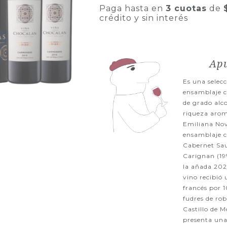
Paga hasta en
3 cuotas
de
crédito y sin interés
Apu
Es una selec
ensamblaje 
de grado alc
riqueza arom
Emiliana Nov
ensamblaje c
Cabernet Sa
Carignan (19
la añada 2022
vino recibió 
francés por 
fudres de rob
Castillo de 
presenta una