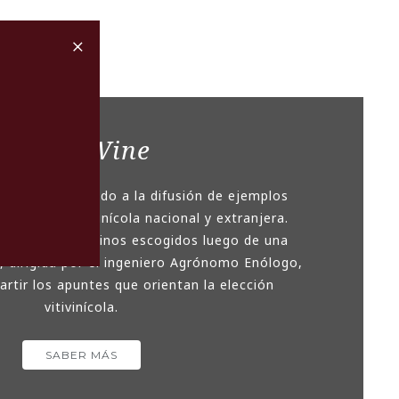
+
Taste Wine
miento dedicado a la difusión de ejemplos
oducción vitivinícola nacional y extranjera.
o es ofrecer vinos escogidos luego de una
, dirigida por el ingeniero Agrónomo Enólogo,
rtir los apuntes que orientan la elección
vitivinícola.
SABER MÁS