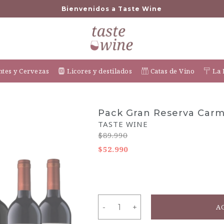
Bienvenidos a Taste Wine
tes y Cervezas
Licores y destilados
Catas de Vino
La 
Pack Gran Reserva Car
-41% OFF
TASTE WINE
$89.990
$52.990
-
-
+
+
A