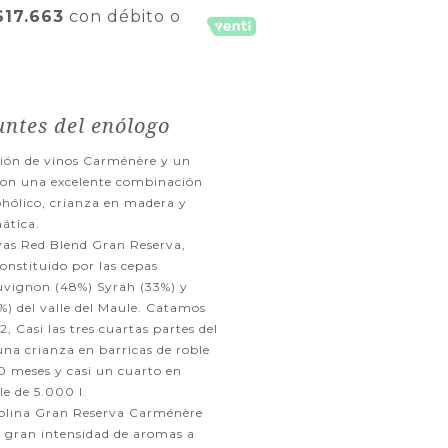
$17.663
con débito o
ntes del enólogo
ción de vinos Carménère y un
con una excelente combinación
ohólico, crianza en madera y
ática.
as Red Blend Gran Reserva,
onstituido por las cepas
uvignon (48%) Syrah (33%) y
%) del valle del Maule. Catamos
, Casi las tres cuartas partes del
una crianza en barricas de roble
10 meses y casi un cuarto en
le de 5.000 l.
Molina Gran Reserva Carménère
 gran intensidad de aromas a