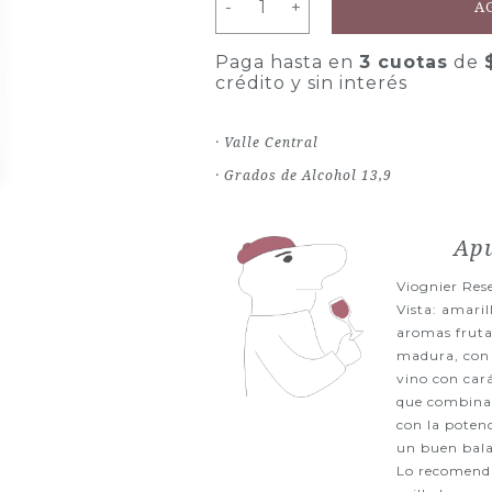
-
-
+
+
A
Paga hasta en
3 cuotas
de
crédito y sin interés
· Valle Central
· Grados de Alcohol 13,9
Apu
Viognier Rese
Vista: amaril
aromas fruta
madura, con n
vino con car
que combina e
con la poten
un buen bal
Lo recomend