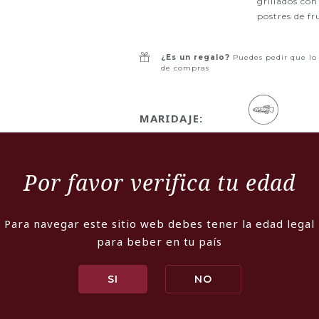
grillados con
postres de f
¿Es un regalo?
Puedes pedir que lo
de compras
MARIDAJE:
PESCADOS Y MARISCOS
Por favor verifica tu edad
Para navegar este sitio web debes tener la edad legal
para beber en tu país
SI
NO
Viña y bodega filial
comenzó su transfo