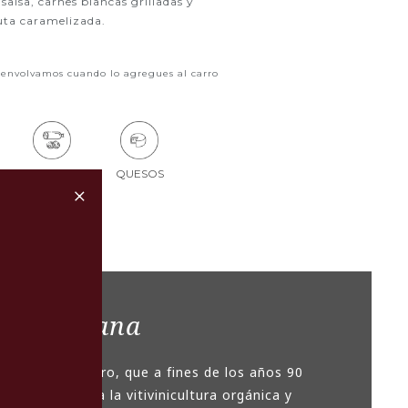
 salsa, carnes blancas grilladas y
ruta caramelizada.
 envolvamos cuando lo agregues al carro
ENCURTIDOS
QUESOS
+
Emiliana
 de Concha y Toro, que a fines de los años 90
rmación hacia la vitivinicultura orgánica y