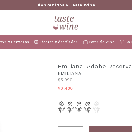
Bienvenidos a Taste Wine
tes y Cervezas
Licores y destilados
Catas de Vino
La 
Emiliana, Adobe Reserva
-8% OFF
EMILIANA
$5.990
$5.490