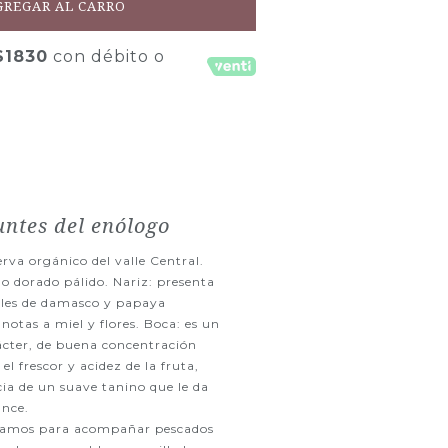
GREGAR AL CARRO
$1830
con débito o
ntes del enólogo
rva orgánico del valle Central.
lo dorado pálido. Nariz: presenta
les de damasco y papaya
otas a miel y flores. Boca: es un
ácter, de buena concentración
l frescor y acidez de la fruta,
cia de un suave tanino que le da
ance.
amos para acompañar pescados