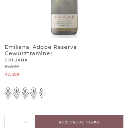
Emiliana, Adobe Reserva
Gewürztraminer
EMILIANA
$5.990
$5.490
-
-
+
+
AGREGAR AL CARRO