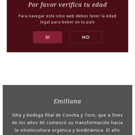
Por favor verifica tu edad
Para navegar este sitio web debes tener la edad
PESCADOS Y MARISCOS
CARNES BLANCAS
legal para beber en tu país
SI
NO
ENCURTIDOS
Emiliana
Viña y bodega filial de Concha y Toro, que a fines
de los años 90 comenzó su transformación hacia
la vitivinicultura orgánica y biodinámica. El año