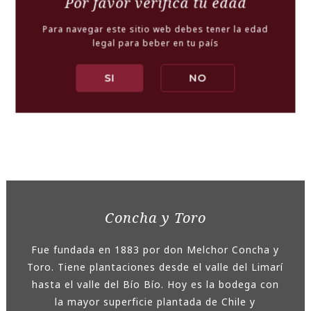
Por favor verifica tu edad
Para navegar este sitio web debes tener la edad
CARNES ROJAS
CARNES BLANCAS
PASTAS
legal para beber en tu país
SI
NO
QUESOS
Concha y Toro
Fue fundada en 1883 por don Melchor Concha y
Toro. Tiene plantaciones desde el valle del Limarí
hasta el valle del Bío Bío. Hoy es la bodega con
la mayor superficie plantada de Chile y