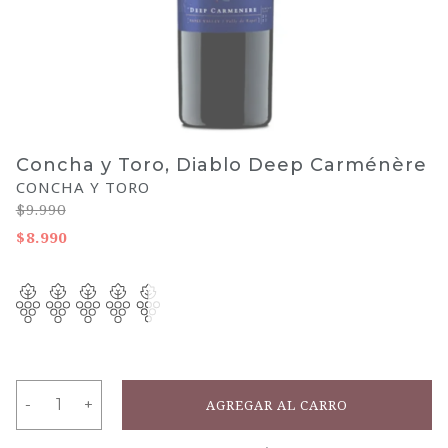
Concha y Toro, Diablo Deep Carménère
CONCHA Y TORO
$9.990
$8.990
-
-
+
+
AGREGAR AL CARRO