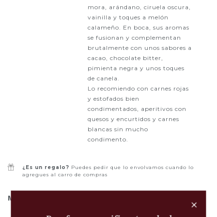
mora, arándano, ciruela oscura,
vainilla y toques a melón
calameño. En boca, sus aromas
se fusionan y complementan
brutalmente con unos sabores a
cacao, chocolate bitter,
pimienta negra y unos toques
de canela.
Lo recomiendo con carnes rojas
y estofados bien
condimentados, aperitivos con
quesos y encurtidos y carnes
blancas sin mucho
condimento.
¿Es un regalo?
Puedes pedir que lo envolvamos cuando lo
agregues al carro de compras
MARIDAJE:
+