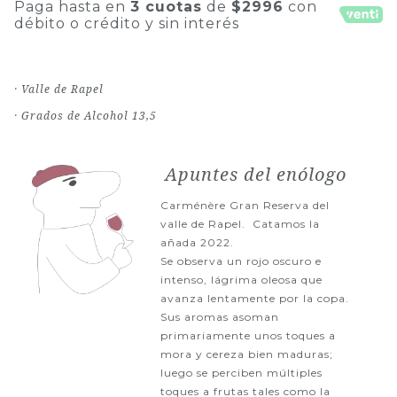
Paga hasta en
3 cuotas
de
$2996
con
débito o crédito y sin interés
· Valle de Rapel
· Grados de Alcohol 13,5
Apuntes del enólogo
Carménère Gran Reserva del
valle de Rapel. Catamos la
añada 2022.
Se observa un rojo oscuro e
intenso, lágrima oleosa que
avanza lentamente por la copa.
Sus aromas asoman
primariamente unos toques a
mora y cereza bien maduras;
luego se perciben múltiples
toques a frutas tales como la