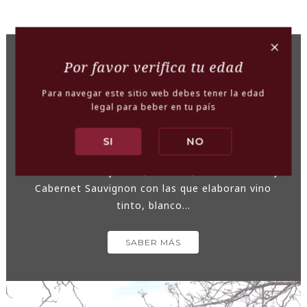
+
Por favor verifica tu edad
Altos del Itata
Para navegar este sitio web debes tener la edad
Viña Boutique ubicada en el sector de Ranquil,
legal para beber en tu país
región del Ñuble. Algunas de sus parras datan del
1556. Es posible que sean las vides más antiguas
SI
NO
que se conservan en nuestro país.Produce cepas
Moscatel de Alejandría, Cinsault, País o Chilena y
Cabernet Sauvignon con las que elaboran vino
tinto, blanco...
SABER MÁS