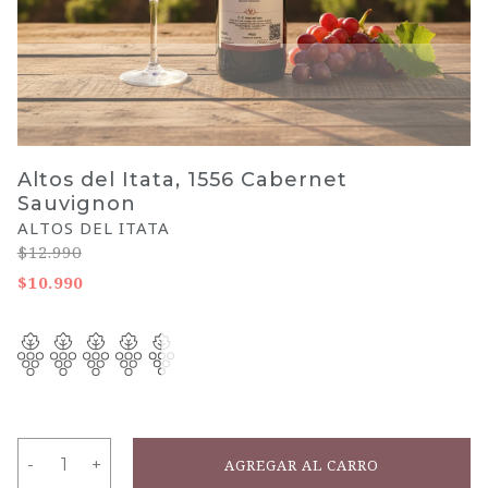
Altos del Itata, 1556 Cabernet
Sauvignon
ALTOS DEL ITATA
$12.990
$10.990
-
-
+
+
AGREGAR AL CARRO