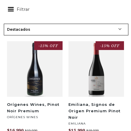
Filtrar
-15% OFF
-15% OFF
Orígenes Wines, Pinot
Emiliana, Signos de
Noir Premium
Origen Premium Pinot
Noir
ORÍGENES WINES
EMILIANA
$16.990
$15.990
$19.990
$18.990