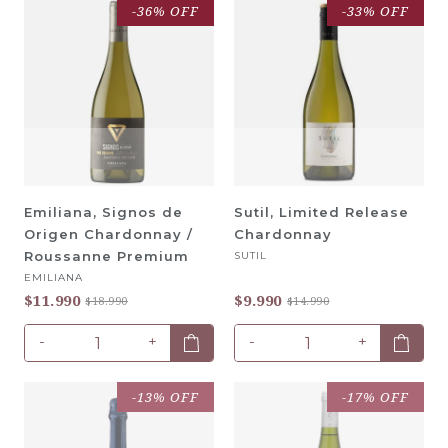
-36% OFF
-33% OFF
Emiliana, Signos de
Sutil, Limited Release
Origen Chardonnay /
Chardonnay
Roussanne Premium
SUTIL
EMILIANA
$11.990
$9.990
$18.990
$14.990
-
+
-
+
-13% OFF
-17% OFF