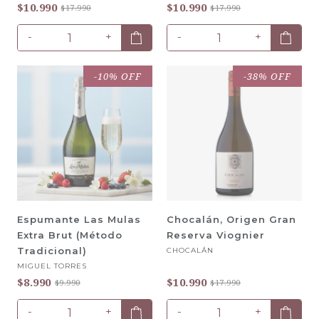
$10.990
$10.990
$17.990
$17.990
-
+
-
+
-10% OFF
-38% OFF
Espumante Las Mulas
Chocalán, Origen Gran
Extra Brut (Método
Reserva Viognier
Tradicional)
CHOCALÁN
MIGUEL TORRES
$8.990
$10.990
$9.990
$17.990
-
+
-
+