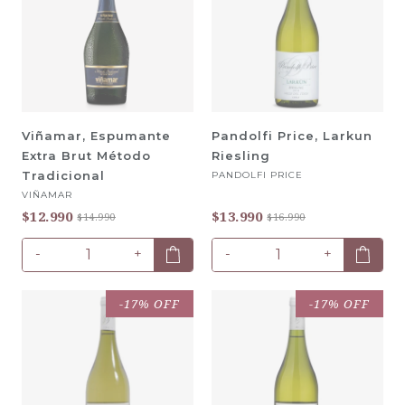
Viñamar, Espumante
Pandolfi Price, Larkun
Extra Brut Método
Riesling
Tradicional
PANDOLFI PRICE
VIÑAMAR
$12.990
$13.990
$14.990
$16.990
-
+
-
+
-17% OFF
-17% OFF