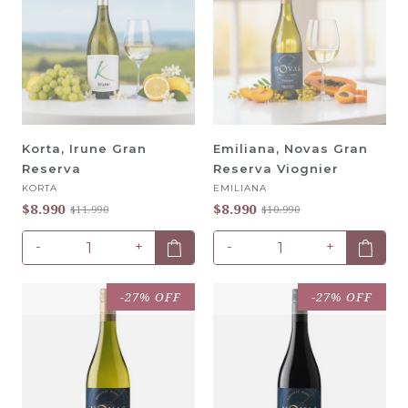
Korta, Irune Gran
Emiliana, Novas Gran
Reserva
Reserva Viognier
KORTA
EMILIANA
$8.990
$8.990
$11.990
$10.990
-
+
-
+
-27% OFF
-27% OFF