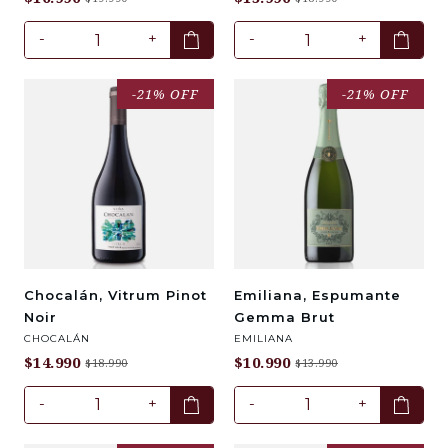
-
+
-
+
-21% OFF
-21% OFF
Chocalán, Vitrum Pinot
Emiliana, Espumante
Noir
Gemma Brut
CHOCALÁN
EMILIANA
$14.990
$10.990
$18.990
$13.990
-
+
-
+