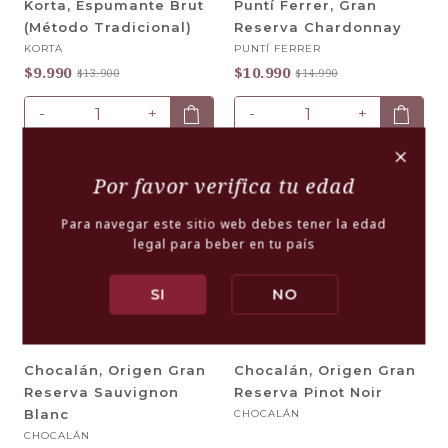
Korta, Espumante Brut
Puntí Ferrer, Gran
(Método Tradicional)
Reserva Chardonnay
KORTA
PUNTÍ FERRER
$9.990
$10.990
$13.900
$14.990
-
+
-
+
+
-38% OFF
-38% OFF
Por favor verifica tu edad
Para navegar este sitio web debes tener la edad
legal para beber en tu país
SI
NO
Chocalán, Origen Gran
Chocalán, Origen Gran
Reserva Sauvignon
Reserva Pinot Noir
Blanc
CHOCALÁN
CHOCALÁN