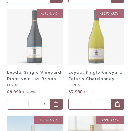
-9% OFF
-11% OFF
Leyda, Single Vineyard
Leyda, Single Vineyard
Pinot Noir Las Brisas
Falaris Chardonnay
LEYDA
LEYDA
$9.990
$7.990
$10.990
$8.990
-
+
-
+
-25% OFF
-18% OFF